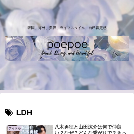
韓国、海外、美容、ライフスタイル、自己肯定感
LDH
八木勇征と山田涼介は何で仲良
アイドル
い？なぜ？どんな繋がりで？きっ