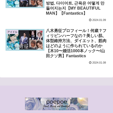
방법, 다이어트, 근육은 어떻게 만
들어지는지【MY BEAUTIFUL
MAN】【Fantastics】
2024.01.09
八木勇征プロフィール！何歳？フ
アイドル
ィリピンハーフなの？美しい肌、
体型維持方法、ダイエット、筋肉
はどのように作られているのか
【木10〜婚活1000本ノック〜/山
田クソ男】Fantastics
2024.01.08