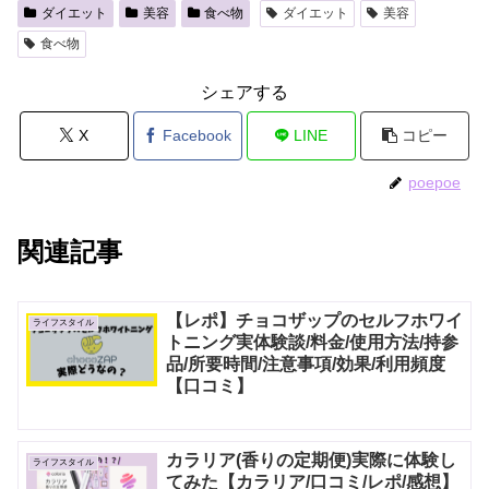
ダイエット
美容
食べ物
ダイエット
美容
e
er
食べ物
b
o
シェアする
o
X
Facebook
LINE
コピー
k
poepoe
関連記事
【レポ】チョコザップのセルフホワイ
ライフスタイル
トニング実体験談/料金/使用方法/持参
品/所要時間/注意事項/効果/利用頻度
【口コミ】
カラリア(香りの定期便)実際に体験し
ライフスタイル
てみた【カラリア/口コミ/レポ/感想】