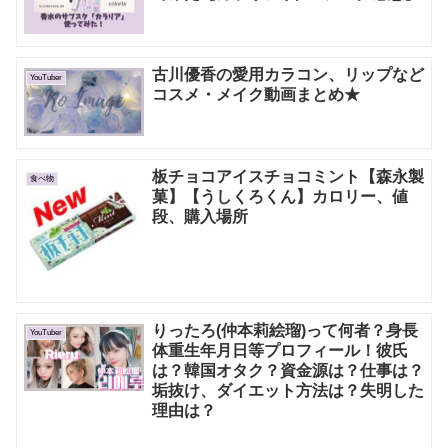
古川優香の愛用カラコン、リップなど
YouTuber
コスメ・メイク動画まとめ★
板チョコアイスチョコミント【森永製
食べ物
菓】【うしくろくん】カロリー、値
段、購入場所
りったろ(仲本莉絵瑠)って何者？身長
YouTuber
体重生年月日等プロフィール！彼氏
は？韓国オタク？資金源は？仕事は？
垢抜け、ダイエット方法は？失明した
理由は？