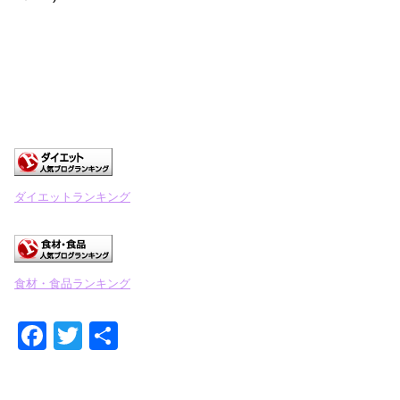
ダイエットランキング
食材・食品ランキング
F
T
共
a
wi
有
c
tt