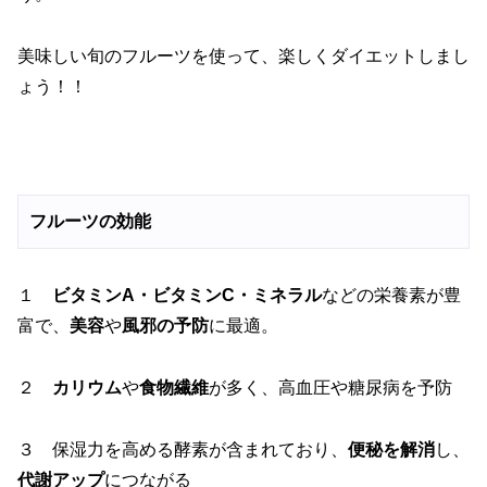
美味しい旬のフルーツを使って、楽しくダイエットしまし
ょう！！
フルーツの効能
１
ビタミンA・ビタミンC・ミネラル
などの栄養素が豊
富で、
美容
や
風邪の予防
に最適。
２
カリウム
や
食物繊維
が多く、高血圧や糖尿病を予防
３ 保湿力を高める酵素が含まれており、
便秘を解消
し、
代謝アップ
につながる