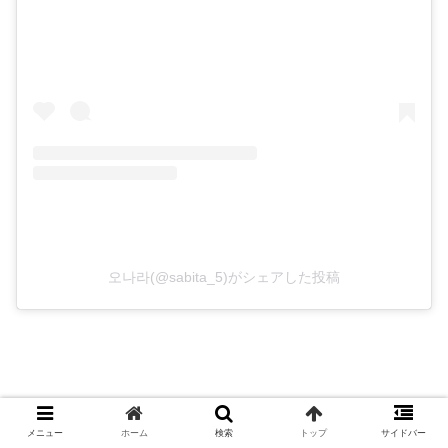
오나라(@sabita_5)がシェアした投稿
パク・ウネ
メニュー
ホーム
検索
トップ
サイドバー