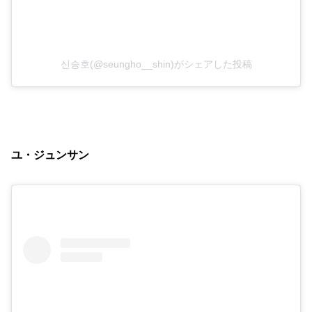
신승호(@seungho__shin)がシェアした投稿
ユ・ジュンサン