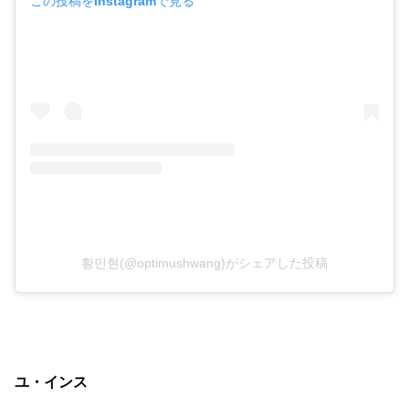
この投稿をInstagramで見る
황민현(@optimushwang)がシェアした投稿
ユ・インス