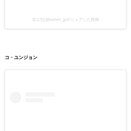
정소민(@somin_jj)がシェアした投稿
コ・ユンジョン