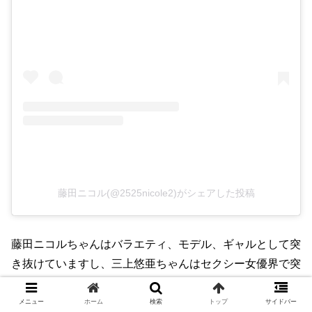
藤田ニコル(@2525nicole2)がシェアした投稿
藤田ニコルちゃんはバラエティ、モデル、ギャルとして突
き抜けていますし、三上悠亜ちゃんはセクシー女優界で突
き抜けていますし、二人とも女子の憧れですしとても素敵
なお二人です。。♥️こんな二人が仲がいいって最高です！
メニュー
ホーム
検索
トップ
サイドバー