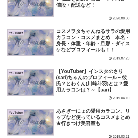
値段・配送など！
2020.08.30
コスメヲタちゃんねるサラの愛用
YouTuber
カラコン・コスメまとめ 本名・
身長・体重・年齢・旦那・ダイス
ケなどプロフィールも！！
2019.07.23
【YouTuber】インスタのさり
YouTuber
(sari)ちゃんのプロフィール～彼
氏？とわくん(川﨑斗羽)とは？愛
用カラコンは？～【sari】
2019.04.10
あさぎーにょの愛用カラコン、リ
YouTuber
ップなど使っているコスメまとめ
★行きつけ美容室も
2019.03.21