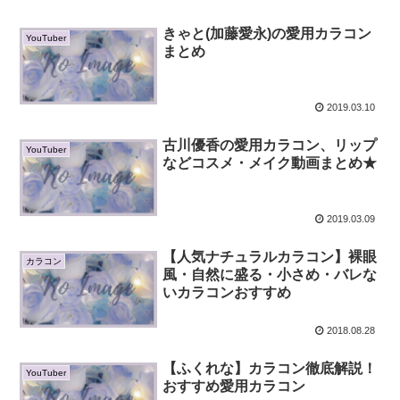
きゃと(加藤愛永)の愛用カラコン
YouTuber
まとめ
2019.03.10
古川優香の愛用カラコン、リップ
YouTuber
などコスメ・メイク動画まとめ★
2019.03.09
【人気ナチュラルカラコン】裸眼
カラコン
風・自然に盛る・小さめ・バレな
いカラコンおすすめ
2018.08.28
【ふくれな】カラコン徹底解説！
YouTuber
おすすめ愛用カラコン