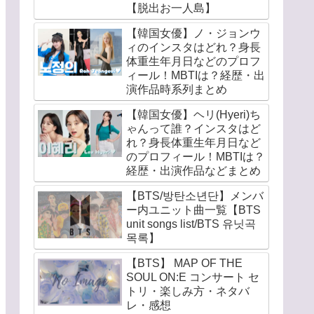
【脱出お一人島】
【韓国女優】ノ・ジョンウ
ィのインスタはどれ？身長
体重生年月日などのプロフ
ィール！MBTIは？経歴・出
演作品時系列まとめ
【韓国女優】ヘリ(Hyeri)ち
ゃんって誰？インスタはど
れ？身長体重生年月日など
のプロフィール！MBTIは？
経歴・出演作品などまとめ
【BTS/방탄소년단】メンバ
ー内ユニット曲一覧【BTS
unit songs list/BTS 유닛곡
목록】
【BTS】 MAP OF THE
SOUL ON:E コンサート セ
トリ・楽しみ方・ネタバ
レ・感想