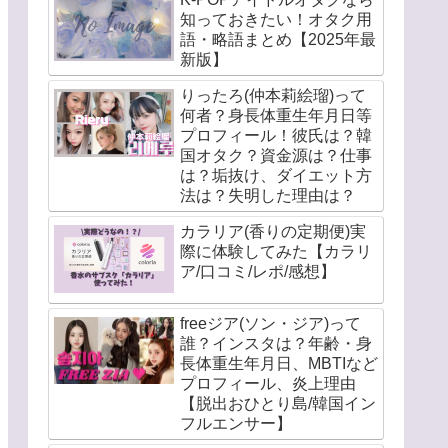
知っておきたい！オタク用
語・略語まとめ【2025年最
新版】
りったろ(仲本莉絵瑠)って
何者？身長体重生年月日等
プロフィール！彼氏は？韓
国オタク？資金源は？仕事
は？垢抜け、ダイエット方
法は？失明した理由は？
カラリア(香りの定期便)実
際に体験してみた【カラリ
ア/口コミ/レポ/感想】
freeジア(ソン・ジア)って
誰？インスタは？年齢・身
長体重生年月日、MBTIなど
プロフィール、炎上理由
【脱出おひとり島/韓国イン
フルエンサー】