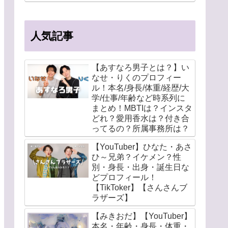
人気記事
【あすなろ男子とは？】い
なせ・りくのプロフィー
ル！本名/身長/体重/経歴/大
学/仕事/年齢など時系列に
まとめ！MBTIは？インスタ
どれ？愛用香水は？付き合
ってるの？所属事務所は？
【YouTuber】ひなた・あさ
ひ～兄弟？イケメン？性
別・身長・出身・誕生日な
どプロフィール！
【TikToker】【さんさんブ
ラザーズ】
【みきおだ】【YouTuber】
本名・年齢・身長・体重・