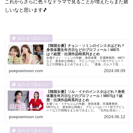
これからさらに色々なドラマで見ることが増えたらまた嬉
しいなと思います🎵
【韓国女優】チョン・ソミンのインスタはどれ？
身長体重生年月日などのプロフィール！MBTI
は？経歴・出演作品時系列まとめ
女優チョン・ソミンの年齢、身長体重、所属事務所、MBTI
など、基本的な情報と、デビューはいつ？何でデビュー？
などの情報をまとめてみました。 「還魂」のムドク役、
「イタズラなキス」のオハニ役、など元気で面白い役がハ
poepoemoon.com
2024.08.09
マり役で、見てると元気が出る...
【韓国女優】ソル・イナのインスタはどれ？身長
体重生年月日などのプロフィール！MBTIは？経
歴・出演作品時系列まとめ
女優ソル・イナちゃんの年齢、身長体重、所属事務所、
MBTIなど、基本的な情報と、デビューはいつ？何でデビュ
ー？などの情報をまとめてみました。 「社内お見合い」、
「トボンスン」「恋するレモネード」など沢山の韓国ドラ
poepoemoon.com
2024.06.12
マに出演しています！