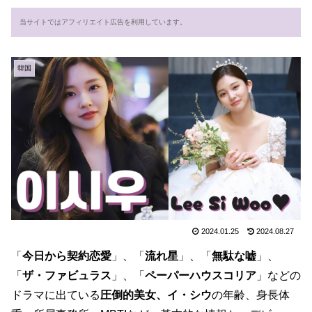
当サイトではアフィリエイト広告を利用しています。
韓国
2024.01.25
2024.08.27
「
今日から契約恋愛
」、「
流れ星
」、「
無駄な嘘
」、
「
ザ・ファビュラス
」、「
ペーパーハウスコリア
」などの
ドラマに出ている
圧倒的美女、イ・シウ
の年齢、身長体