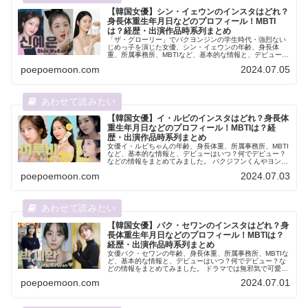
【韓国女優】シン・イェウンのインスタはどれ？
身長体重生年月日などのプロフィール！MBTI
は？経歴・出演作品時系列まとめ
「ザ・グローリー」でパクヨンジンの学生時代・強烈ない
じめっ子を演じた女優、シン・イェウンの年齢、身長体
重、所属事務所、MBTIなど、基本的な情報と、デビューは
いつ？何でデビュー？などの情報をまとめてみました。
poepoemoon.com
2024.07.05
「ザ・グローリー」を見た方はギ...
【韓国女優】イ・ルビのインスタはどれ？身長体
重生年月日などのプロフィール！MBTIは？経
歴・出演作品時系列まとめ
女優イ・ルビちゃんの年齢、身長体重、所属事務所、MBTI
など、基本的な情報と、デビューはいつ？何でデビュー？
などの情報をまとめてみました。 パクジフンくんやヨンフ
ンくんが出ている「恋愛革命」というドラマで、ワン・ジ
poepoemoon.com
2024.07.03
ャリム役を演じていて美人で...
【韓国女優】パク・セワンのインスタはどれ？身
長体重生年月日などのプロフィール！MBTIは？
経歴・出演作品時系列まとめ
女優パク・セワンの年齢、身長体重、所属事務所、MBTIな
ど、基本的な情報と、デビューはいつ？何でデビュー？な
どの情報をまとめてみました。 ドラマでは無邪気で可愛く
元気に見えるけど実は複雑な感情を抱えた役をよくやって
poepoemoon.com
2024.07.01
いて演技力抜群で、小顔でス...