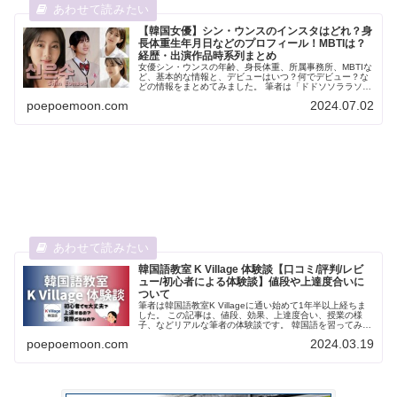
【韓国女優】シン・ウンスのインスタはどれ？身
長体重生年月日などのプロフィール！MBTIは？
経歴・出演作品時系列まとめ
女優シン・ウンスの年齢、身長体重、所属事務所、MBTIな
ど、基本的な情報と、デビューはいつ？何でデビュー？な
どの情報をまとめてみました。 筆者は「ドドソソララソ」
で初めて見たのですが、若くて無邪気で素直な感じが可愛
poepoemoon.com
2024.07.02
くて好きです！！
韓国語教室 K Village 体験談【口コミ/評判/レビ
ュー/初心者による体験談】値段や上達度合いに
ついて
筆者は韓国語教室K Villageに通い始めて1年半以上経ちま
した。 この記事は、値段、効果、上達度合い、授業の様
子、などリアルな筆者の体験談です。 韓国語を習ってみた
いけど、効果はどうだろう、お金を払う価値はあるのか
poepoemoon.com
2024.03.19
な、どんな人達が通って...