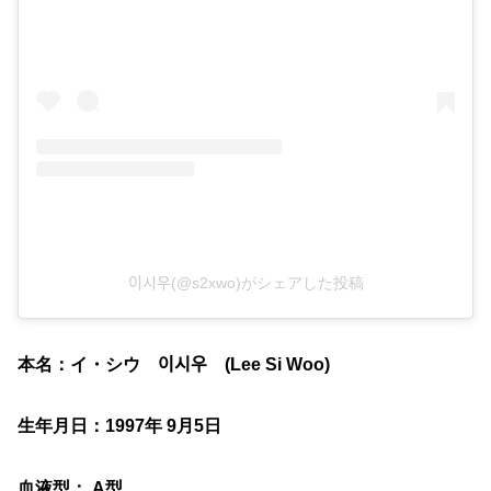
이시우(@s2xwo)がシェアした投稿
本名：イ・シウ 이시우 (Lee Si Woo)
生年月日：1997年 9月5日
血液型： A型