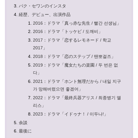
パク・セワンのインスタ
経歴、デビュー、出演作品
2016：ドラマ「真っ赤な先生 / 빨간 선생님」
2016：ドラマ「トッケビ / 도깨비」
2017：ドラマ「恋するレモネード / 학교
2017」
2018：ドラマ「恋のステップ / 땐뽀걸즈」
2019：ドラマ「魔女たちの楽園 / 두 번은 없
다」
2021：ドラマ「ホント無理だから / 내일 지구
가 망해버렸으면 좋겠어」
2022：ドラマ「最終兵器アリス / 최종병기 앨
리스」
2023：ドラマ「イドゥナ！ / 이두나!」
余談
最後に