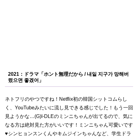
2021：ドラマ「ホント無理だから / 내일 지구가 망해버
렸으면 좋겠어」
ネトフリのやつですね！Netflix初の韓国シットコムらし
く、YouTubeみたいに流し見できる感じでした！もう一回
見ようかな…(G)I-DLEのミンニちゃんが出てるので、気に
なる方は絶対見た方がいいです！ミンニちゃん可愛いです
♥️シンヒョンスンくんやキムジインちゃんなど、学生ドラ