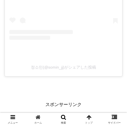
정소민(@somin_jj)がシェアした投稿
スポンサーリンク
メニュー
ホーム
検索
トップ
サイドバー