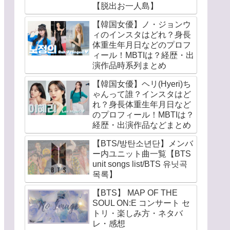
【脱出お一人島】
【韓国女優】ノ・ジョンウ
ィのインスタはどれ？身長
体重生年月日などのプロフ
ィール！MBTIは？経歴・出
演作品時系列まとめ
【韓国女優】ヘリ(Hyeri)ち
ゃんって誰？インスタはど
れ？身長体重生年月日など
のプロフィール！MBTIは？
経歴・出演作品などまとめ
【BTS/방탄소년단】メンバ
ー内ユニット曲一覧【BTS
unit songs list/BTS 유닛곡
목록】
【BTS】 MAP OF THE
SOUL ON:E コンサート セ
トリ・楽しみ方・ネタバ
レ・感想