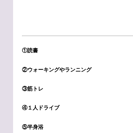
①読書
②ウォーキングやランニング
③筋トレ
④１人ドライブ
⑤半身浴