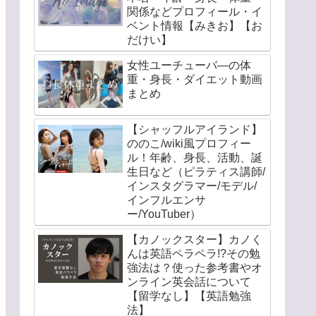
関係などプロフィール・イ
ベント情報【みきお】【お
だけい】
女性ユーチューバ―の体
重・身長・ダイエット動画
まとめ
【シャッフルアイランド】
ののこ/wiki風プロフィー
ル！年齢、身長、活動、誕
生日など（ピラティス講師/
インスタグラマー/モデル/
インフルエンサ
ー/YouTuber）
【カノックスター】カノく
んは英語ペラペラ!?その勉
強法は？使った参考書やオ
ンライン英会話について
【留学なし】【英語勉強
法】