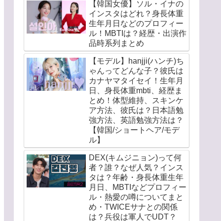
【韓国女優】ソル・イナの
インスタはどれ？身長体重
生年月日などのプロフィー
ル！MBTIは？経歴・出演作
品時系列まとめ
【モデル】hanjji(ハンチ)ち
ゃんってどんな子？彼氏は
カナヤマタイセイ！生年月
日、身長体重mbti、経歴ま
とめ！体型維持、スキンケ
ア方法、彼氏は？日本語勉
強方法、英語勉強方法は？
【韓国/ショートヘア/モデ
ル】
DEX(キムジニョン)って何
者？誰？なぜ人気？インス
タは？年齢・身長体重生年
月日、MBTIなどプロフィー
ル・熱愛の噂についてまと
め・TWICEサナとの関係
は？兵役は軍人でUDT？