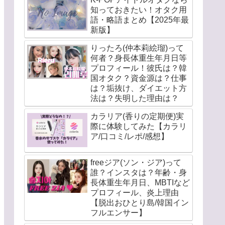
知っておきたい！オタク用
語・略語まとめ【2025年最
新版】
りったろ(仲本莉絵瑠)って
何者？身長体重生年月日等
プロフィール！彼氏は？韓
国オタク？資金源は？仕事
は？垢抜け、ダイエット方
法は？失明した理由は？
カラリア(香りの定期便)実
際に体験してみた【カラリ
ア/口コミ/レポ/感想】
freeジア(ソン・ジア)って
誰？インスタは？年齢・身
長体重生年月日、MBTIなど
プロフィール、炎上理由
【脱出おひとり島/韓国イン
フルエンサー】