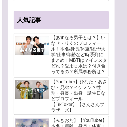
人気記事
【あすなろ男子とは？】い
なせ・りくのプロフィー
ル！本名/身長/体重/経歴/大
学/仕事/年齢など時系列に
まとめ！MBTIは？インスタ
どれ？愛用香水は？付き合
ってるの？所属事務所は？
【YouTuber】ひなた・あさ
ひ～兄弟？イケメン？性
別・身長・出身・誕生日な
どプロフィール！
【TikToker】【さんさんブ
ラザーズ】
【みきおだ】【YouTuber】
本名・年齢・身長・体重・